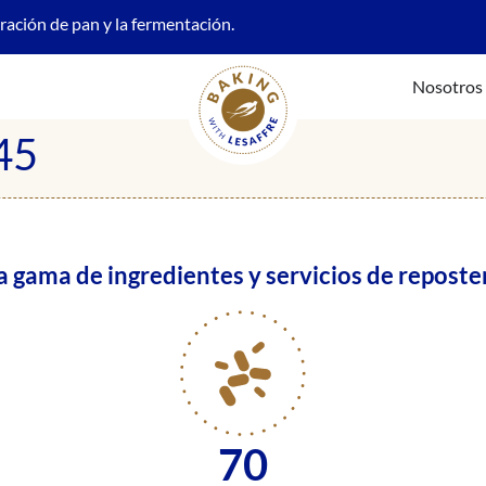
oración de pan y la fermentación.
Nosotros
45
gama de ingredientes y servicios de reposter
70