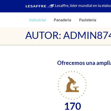
contenido
Lesaffre, líder mundial en la elab
Industrial
Panadería
Pastelería
AUTOR:
ADMIN87
Ofrecemos una amplia 
170