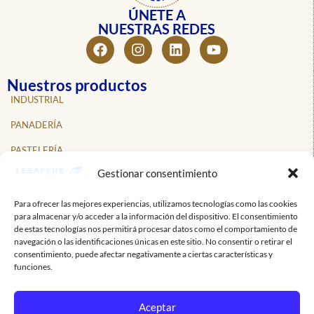
ÚNETE A
NUESTRAS REDES
Nuestros productos
INDUSTRIAL
PANADERÍA
PASTELERÍA
Gestionar consentimiento
NOSOTROS
NOTICIAS
Para ofrecer las mejores experiencias, utilizamos tecnologías como las cookies
para almacenar y/o acceder a la información del dispositivo. El consentimiento
PROFESIONALES
de estas tecnologías nos permitirá procesar datos como el comportamiento de
navegación o las identificaciones únicas en este sitio. No consentir o retirar el
CONTACTO
consentimiento, puede afectar negativamente a ciertas características y
funciones.
Suscríbete a nuestro boletín informativo
Mantente al tanto de las noticias y novedades de Lesaffre.
Aceptar