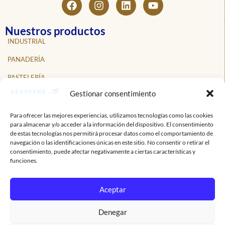
Nuestros productos
INDUSTRIAL
PANADERÍA
PASTELERÍA
Gestionar consentimiento
NOSOTROS
NOTICIAS
Para ofrecer las mejores experiencias, utilizamos tecnologías como las cookies
para almacenar y/o acceder a la información del dispositivo. El consentimiento
PROFESIONALES
de estas tecnologías nos permitirá procesar datos como el comportamiento de
navegación o las identificaciones únicas en este sitio. No consentir o retirar el
CONTACTO
consentimiento, puede afectar negativamente a ciertas características y
funciones.
Suscríbete a nuestro boletín informativo
Mantente al tanto de las noticias y novedades de Lesaffre.
Aceptar
Correo electrónico
Denegar