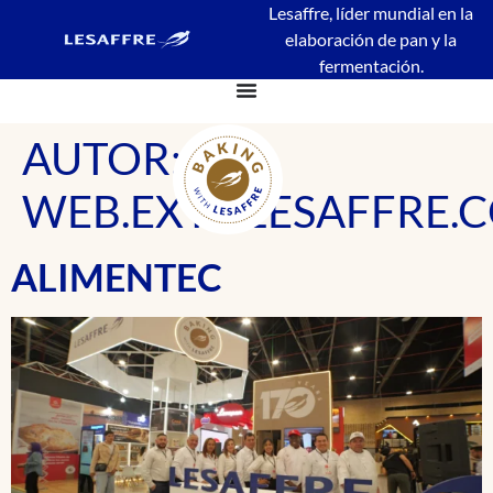
contenido
Lesaffre, líder mundial en la
elaboración de pan y la
fermentación.
AUTOR:
WEB.EXT@LESAFFRE.
ALIMENTEC