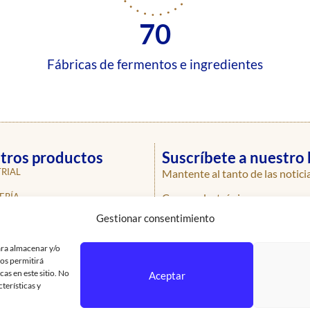
70
Fábricas de fermentos e ingredientes
tros productos
Suscríbete a nuestro 
RIAL
Mantente al tanto de las notici
Correo electrónico
ERÍA
Gestionar consentimiento
ERÍA
ROS
ara almacenar y/o
nos permitirá
AS
as en este sitio. No
Aceptar
terísticas y
SIONALES