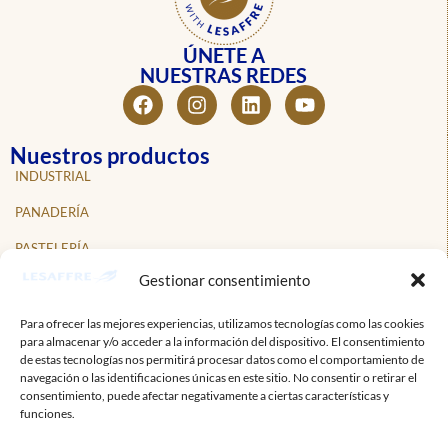
ÚNETE A
NUESTRAS REDES
Nuestros productos
INDUSTRIAL
PANADERÍA
PASTELERÍA
Gestionar consentimiento
NOSOTROS
NOTICIAS
Para ofrecer las mejores experiencias, utilizamos tecnologías como las cookies
para almacenar y/o acceder a la información del dispositivo. El consentimiento
PROFESIONALES
de estas tecnologías nos permitirá procesar datos como el comportamiento de
navegación o las identificaciones únicas en este sitio. No consentir o retirar el
CONTACTO
consentimiento, puede afectar negativamente a ciertas características y
funciones.
Suscríbete a nuestro boletín informativo