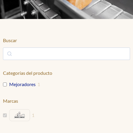
Buscar
Categorías del producto
Mejoradores
1
Marcas
1