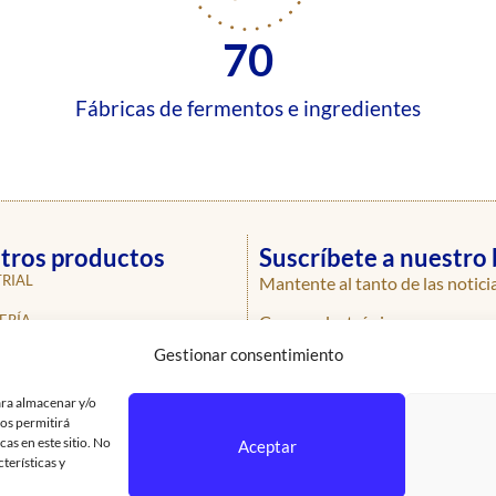
70
Fábricas de fermentos e ingredientes
tros productos
Suscríbete a nuestro 
RIAL
Mantente al tanto de las notici
Correo electrónico
ERÍA
Gestionar consentimiento
ERÍA
ROS
ara almacenar y/o
nos permitirá
AS
as en este sitio. No
Aceptar
terísticas y
SIONALES