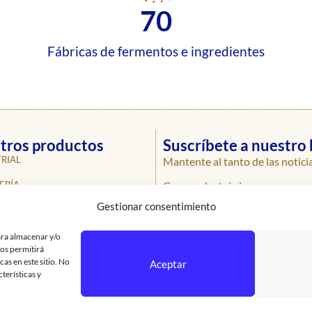
70
Fábricas de fermentos e ingredientes
tros productos
Suscríbete a nuestro 
RIAL
Mantente al tanto de las notici
Correo electrónico
ERÍA
Gestionar consentimiento
ERÍA
ROS
ara almacenar y/o
nos permitirá
AS
as en este sitio. No
Aceptar
terísticas y
SIONALES
CTO