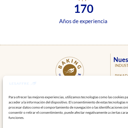
170
Años de experiencia
Nues
INDUST
PANAD
PASTEL
ÚNETE A
NUESTRAS REDES
NOSOT
Para ofrecer las mejores experiencias, utilizamos tecnologías como las cookies p
acceder a la información del dispositivo. El consentimiento de estas tecnologías 
NOTICI
procesar datos como el comportamiento de navegación o las identificaciones únic
consentir o retirar el consentimiento, puede afectar negativamente a ciertas carac
PROFE
funciones.
CONTA