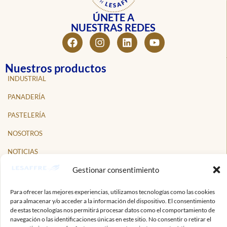
ÚNETE A
NUESTRAS REDES
Nuestros productos
INDUSTRIAL
PANADERÍA
PASTELERÍA
NOSOTROS
NOTICIAS
Gestionar consentimiento
PROFESIONALES
CONTACTO
Para ofrecer las mejores experiencias, utilizamos tecnologías como las cookies
para almacenar y/o acceder a la información del dispositivo. El consentimiento
Suscríbete a nuestro boletín informativo
de estas tecnologías nos permitirá procesar datos como el comportamiento de
Mantente al tanto de las noticias y novedades de Lesaffre.
navegación o las identificaciones únicas en este sitio. No consentir o retirar el