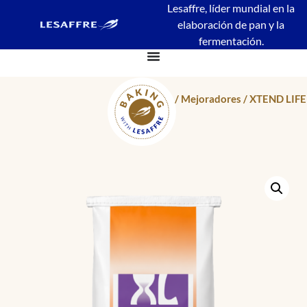
Lesaffre, líder mundial en la
elaboración de pan y la
fermentación.
Inicio
/
Mejoradores
/ XTEND LIFE