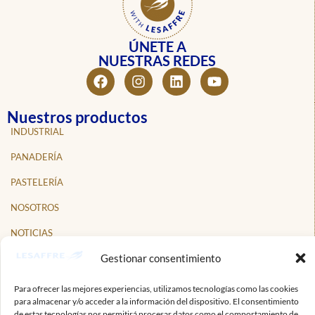
ÚNETE A
NUESTRAS REDES
Nuestros productos
INDUSTRIAL
PANADERÍA
PASTELERÍA
NOSOTROS
NOTICIAS
Gestionar consentimiento
PROFESIONALES
CONTACTO
Para ofrecer las mejores experiencias, utilizamos tecnologías como las cookies
para almacenar y/o acceder a la información del dispositivo. El consentimiento
Suscríbete a nuestro boletín informativo
de estas tecnologías nos permitirá procesar datos como el comportamiento de