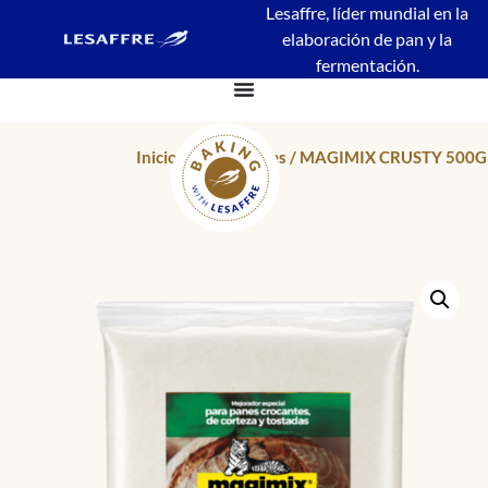
Lesaffre, líder mundial en la
elaboración de pan y la
fermentación.
Inicio
/
Mejoradores
/ MAGIMIX CRUSTY 500G