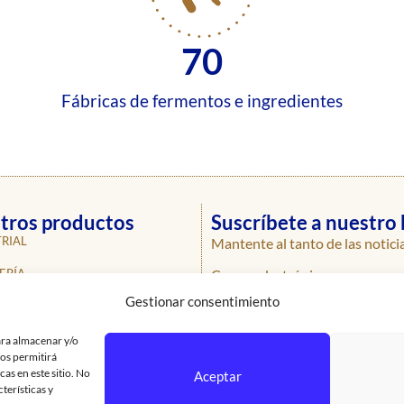
70
Fábricas de fermentos e ingredientes
tros productos
Suscríbete a nuestro 
RIAL
Mantente al tanto de las notici
Correo electrónico
ERÍA
Gestionar consentimiento
ERÍA
ROS
ara almacenar y/o
nos permitirá
AS
as en este sitio. No
Aceptar
terísticas y
SIONALES