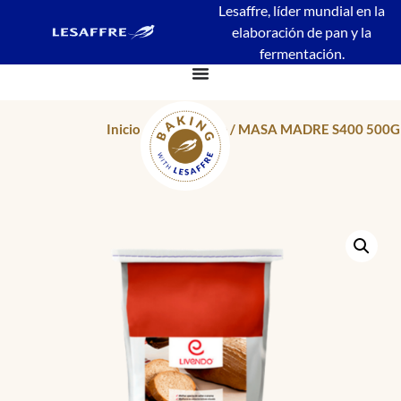
Lesaffre, líder mundial en la
elaboración de pan y la
fermentación.
Inicio
/
Masa Madre
/ MASA MADRE S400 500G