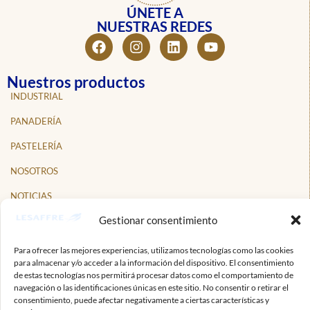
ÚNETE A
NUESTRAS REDES
Nuestros productos
INDUSTRIAL
PANADERÍA
PASTELERÍA
NOSOTROS
NOTICIAS
Gestionar consentimiento
PROFESIONALES
CONTACTO
Para ofrecer las mejores experiencias, utilizamos tecnologías como las cookies
para almacenar y/o acceder a la información del dispositivo. El consentimiento
Suscríbete a nuestro boletín informativo
de estas tecnologías nos permitirá procesar datos como el comportamiento de
navegación o las identificaciones únicas en este sitio. No consentir o retirar el
Mantente al tanto de las noticias y novedades de Lesaffre.
consentimiento, puede afectar negativamente a ciertas características y