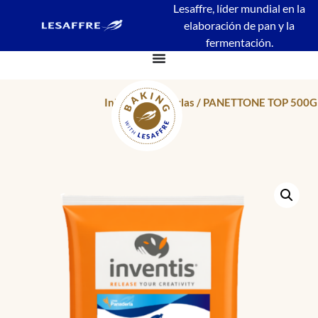
Lesaffre, líder mundial en la
elaboración de pan y la
fermentación.
Inicio
/
Premezclas
/ PANETTONE TOP 500G