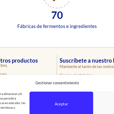
70
Fábricas de fermentos e ingredientes
tros productos
Suscríbete a nuestro 
RIAL
Mantente al tanto de las notici
Correo electrónico
ERÍA
Gestionar consentimiento
ERÍA
ROS
ara almacenar y/o
nos permitirá
AS
as en este sitio. No
Aceptar
terísticas y
SIONALES